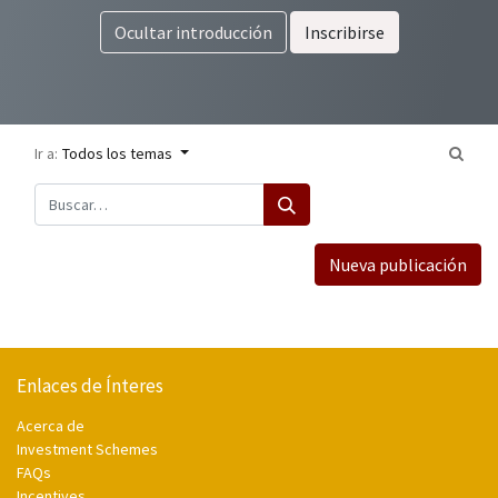
Ocultar introducción
Inscribirse
Ir a:
Todos los temas
Nueva publicación
Enlaces de Ínteres
Acerca de
Investment Schemes
FAQs
Incentives